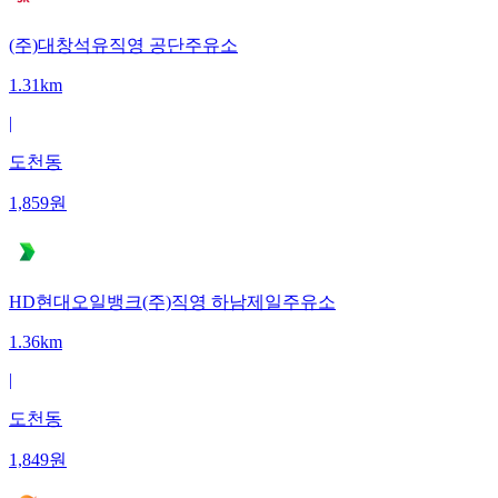
(주)대창석유직영 공단주유소
1.31km
|
도천동
1,859
원
HD현대오일뱅크(주)직영 하남제일주유소
1.36km
|
도천동
1,849
원