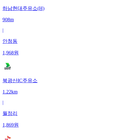
하남현대주유소(H)
908m
|
안청동
1,968
원
북광산IC주유소
1.22km
|
월정리
1,869
원