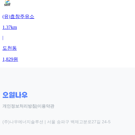
(유)효창주유소
1.37km
|
도천동
1,829
원
개인정보처리방침
|
이용약관
(주)나우에너지솔루션 | 서울 송파구 백제고분로27길 24-5