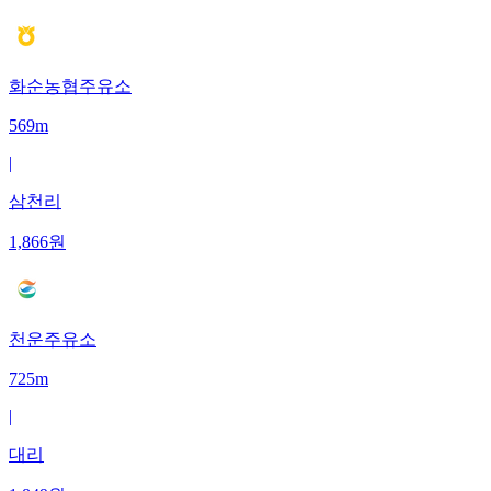
화순농협주유소
569m
|
삼천리
1,866
원
천운주유소
725m
|
대리