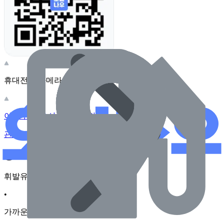
휴대전화 카메라로 찍어보세요
이 주유소의 사장님이신가요?
관리하기
장소 근처 주유소
휘발유
•
가까운순