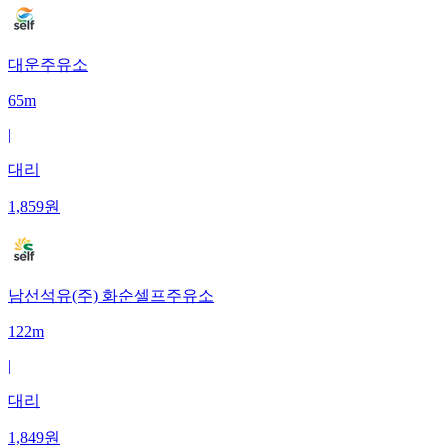
대운주유소
65m
|
대리
1,859
원
남선석유(주) 화순셀프주유소
122m
|
대리
1,849
원