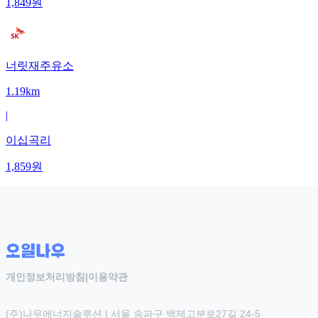
1,849
원
너릿재주유소
1.19km
|
이십곡리
1,859
원
개인정보처리방침
|
이용약관
(주)나우에너지솔루션 | 서울 송파구 백제고분로27길 24-5