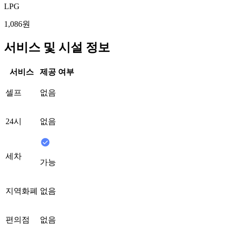
LPG
1,086원
서비스 및 시설 정보
서비스
제공 여부
셀프
없음
24시
없음
세차
가능
지역화폐
없음
편의점
없음