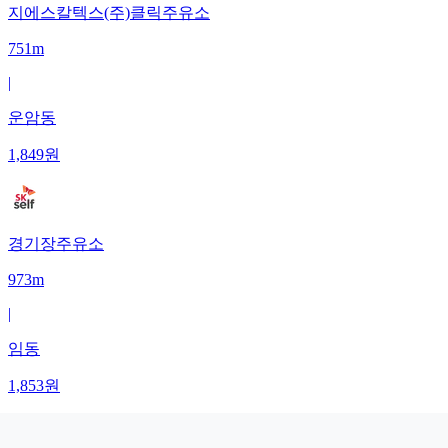
지에스칼텍스(주)클릭주유소
751m
|
운암동
1,849
원
경기장주유소
973m
|
임동
1,853
원