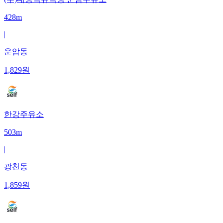
428m
|
운암동
1,829
원
한강주유소
503m
|
광천동
1,859
원