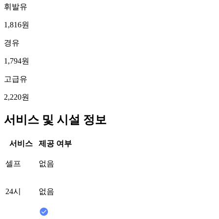
휘발유
1,816원
경유
1,794원
고급유
2,220원
서비스 및 시설 정보
서비스
제공 여부
셀프
없음
24시
없음