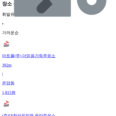
장소 근처 주유소
휘발유
•
가까운순
마트몰(주) 더믿음가득주유소
392m
|
운암동
1,815
원
(주)대창석유직영 운암주유소