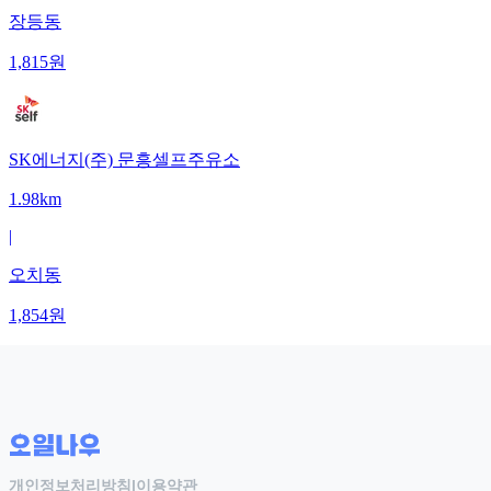
장등동
1,815
원
SK에너지(주) 문흥셀프주유소
1.98km
|
오치동
1,854
원
개인정보처리방침
|
이용약관