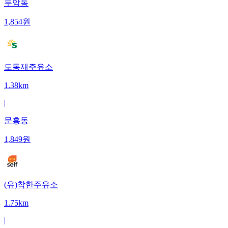
두암동
1,854
원
도동재주유소
1.38km
|
문흥동
1,849
원
(유)착한주유소
1.75km
|