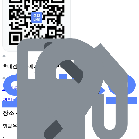
휴대전화 카메라로 찍어보세요
이 주유소의 사장님이신가요?
관리하기
장소 근처 주유소
휘발유
•