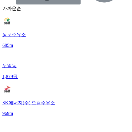
가까운순
동문주유소
685m
|
두암동
1,879
원
SK에너지(주) 으뜸주유소
969m
|