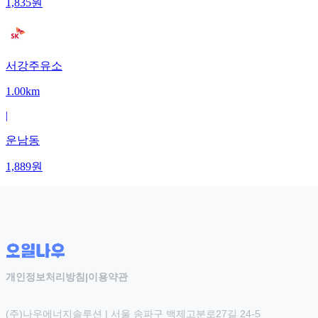
1,835
원
서강주유소
1.00km
|
운남동
1,889
원
개인정보처리방침
|
이용약관
(주)나우에너지솔루션 | 서울 송파구 백제고분로27길 24-5