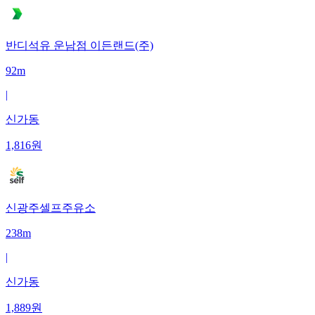
반디석유 운남점 이든랜드(주)
92m
|
신가동
1,816
원
신광주셀프주유소
238m
|
신가동
1,889
원