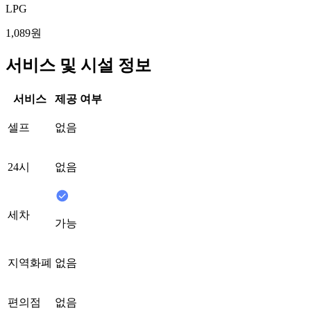
LPG
1,089원
서비스 및 시설 정보
서비스
제공 여부
셀프
없음
24시
없음
세차
가능
지역화폐
없음
편의점
없음