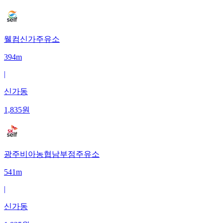
웰컴신가주유소
394m
|
신가동
1,835
원
광주비아농협남부점주유소
541m
|
신가동