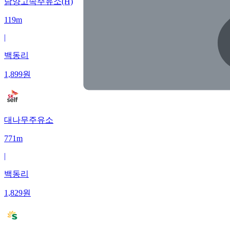
담양고속주유소(H)
119m
|
백동리
1,899
원
대나무주유소
771m
|
백동리
1,829
원