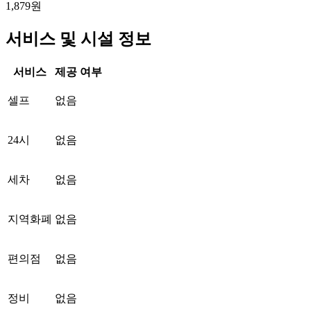
1,879원
서비스 및 시설 정보
서비스
제공 여부
셀프
없음
24시
없음
세차
없음
지역화폐
없음
편의점
없음
정비
없음