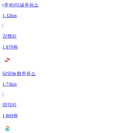
(주)터미널주유소
1.32km
|
강쟁리
1,879
원
담양농협주유소
1.73km
|
양각리
1,869
원