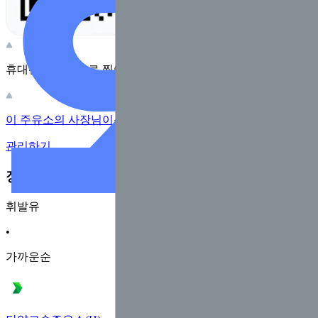
휴대전화 카메라로 찍어보세요
이 주유소의 사장님이신가요?
관리하기
장소 근처 주유소
휘발유
•
가까운순