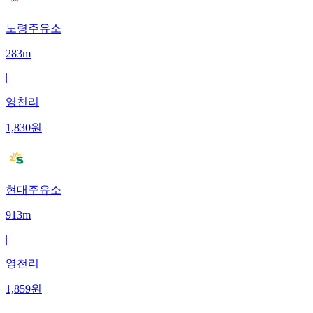
노령주유소
283m
|
영천리
1,830
원
현대주유소
913m
|
영천리
1,859
원