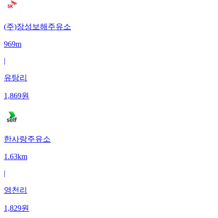
(주)장성보해주유소
969m
|
유탕리
1,869
원
한사랑주유소
1.63km
|
영천리
1,829
원