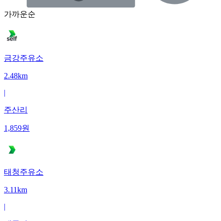
가까운순
금강주유소
2.48km
|
주산리
1,859
원
태청주유소
3.11km
|