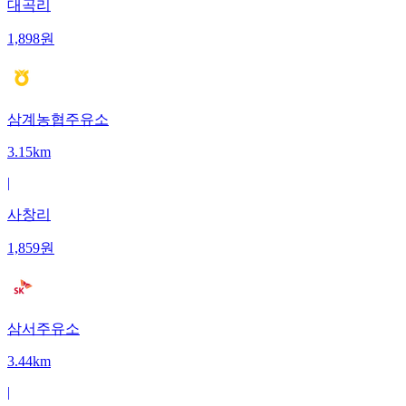
대곡리
1,898
원
삼계농협주유소
3.15km
|
사창리
1,859
원
삼서주유소
3.44km
|