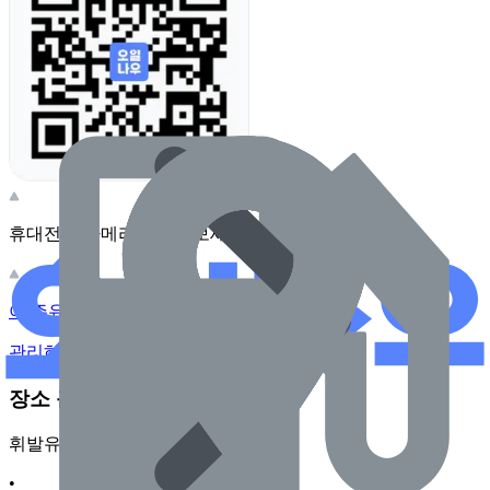
휴대전화 카메라로 찍어보세요
이 주유소의 사장님이신가요?
관리하기
장소 근처 주유소
휘발유
•