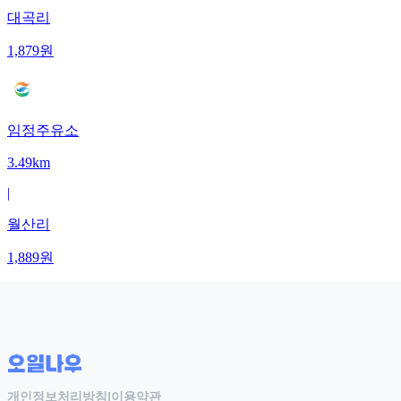
대곡리
1,879
원
임정주유소
3.49km
|
월산리
1,889
원
개인정보처리방침
|
이용약관