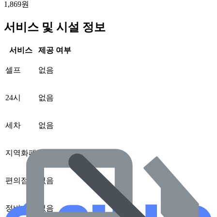
1,869원
서비스 및 시설 정보
서비스
제공 여부
셀프
없음
24시
없음
세차
없음
지역화폐
없음
편의점
없음
정비
없음