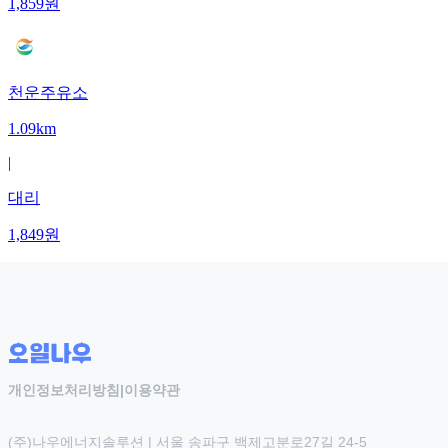
1,859
원
천운주유소
1.09km
|
대리
1,849
원
개인정보처리방침
|
이용약관
(주)나우에너지솔루션 | 서울 송파구 백제고분로27길 24-5