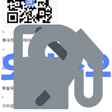
휴대전화 카메라로 찍어보세요
이 주유소의 사장님이신가요?
관리하기
장소 근처 주유소
휘발유
•
가까운순