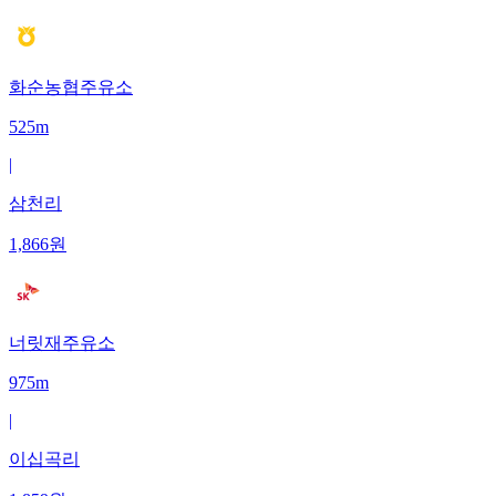
화순농협주유소
525m
|
삼천리
1,866
원
너릿재주유소
975m
|
이십곡리