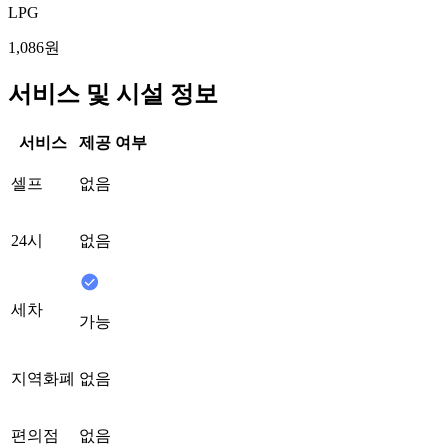
LPG
1,086원
서비스 및 시설 정보
서비스
제공 여부
셀프
없음
24시
없음
세차
가능
지역화폐
없음
편의점
없음