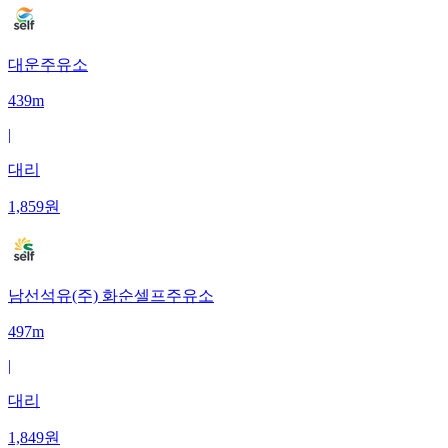
대운주유소
439m
|
대리
1,859
원
남선석유(주) 화순셀프주유소
497m
|
대리
1,849
원