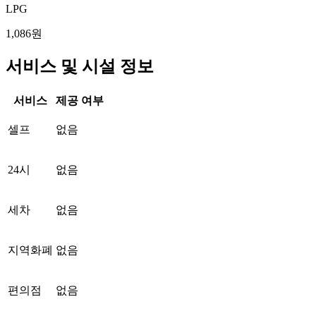
LPG
1,086원
서비스 및 시설 정보
서비스
제공 여부
셀프
없음
24시
없음
세차
없음
지역화폐
없음
편의점
없음