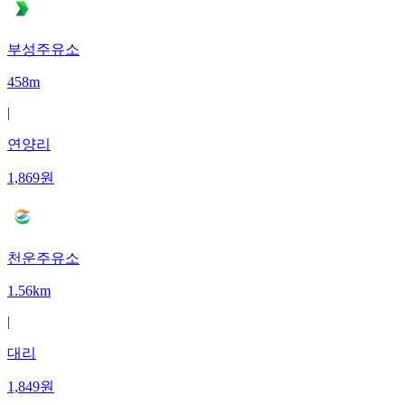
부성주유소
458m
|
연양리
1,869
원
천운주유소
1.56km
|
대리
1,849
원