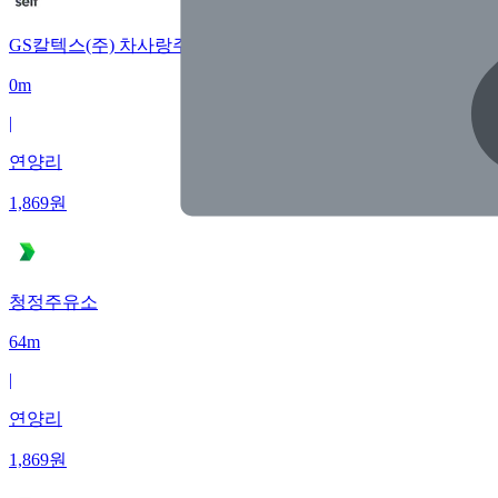
GS칼텍스(주) 차사랑주유소
0m
|
연양리
1,869
원
청정주유소
64m
|
연양리
1,869
원