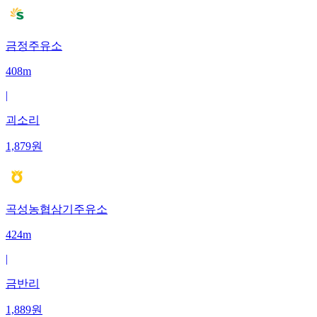
금정주유소
408m
|
괴소리
1,879
원
곡성농협삼기주유소
424m
|
금반리
1,889
원