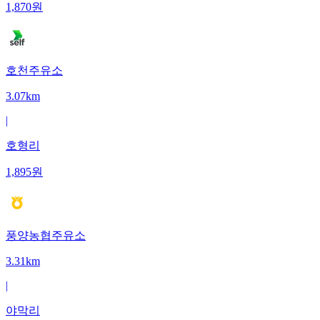
1,870
원
호천주유소
3.07km
|
호형리
1,895
원
풍양농협주유소
3.31km
|
야막리