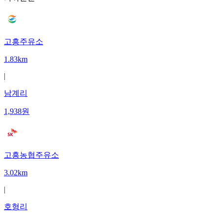
고흥주유소
1.83km
|
남계리
1,938
원
고흥농협주유소
3.02km
|
호형리