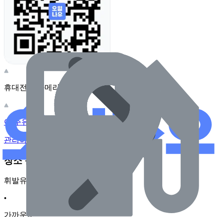
휴대전화 카메라로 찍어보세요
이 주유소의 사장님이신가요?
관리하기
장소 근처 주유소
휘발유
•
가까운순