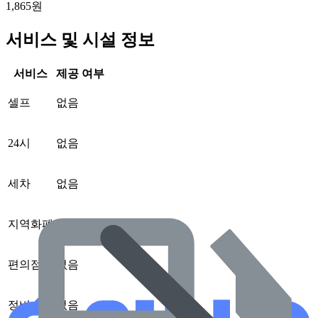
1,865원
서비스 및 시설 정보
서비스
제공 여부
셀프
없음
24시
없음
세차
없음
지역화폐
없음
편의점
없음
정비
없음