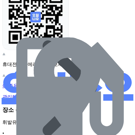
휴대전화 카메라로 찍어보세요
이 주유소의 사장님이신가요?
관리하기
장소 근처 주유소
휘발유
•