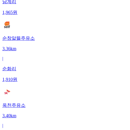
남계리
1,965
원
순창알뜰주유소
3.36km
|
순화리
1,910
원
옥천주유소
3.40km
|