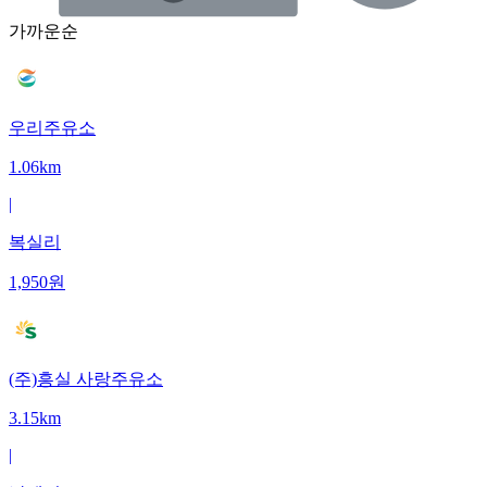
가까운순
우리주유소
1.06km
|
복실리
1,950
원
(주)흥실 사랑주유소
3.15km
|