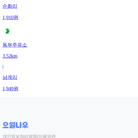
순화리
1,910
원
동부주유소
3.52km
|
남계리
1,949
원
개인정보처리방침
|
이용약관