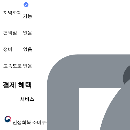
지역화폐
가능
편의점
없음
정비
없음
고속도로
없음
결제 혜택
서비스
제공 여부
가능
민생회복 소비쿠폰
(2025.7 확인)