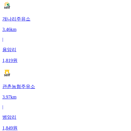
개나리주유소
3.46km
|
용암리
1,819
원
관촌농협주유소
3.97km
|
병암리
1,849
원