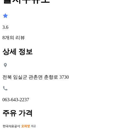
3.6
8
개의 리뷰
상세 정보
전북 임실군 관촌면 춘향로 3730
063-643-2237
주유 가격