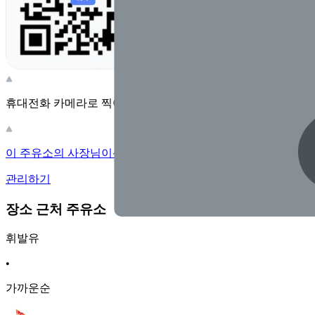
휴대전화 카메라로 찍어보세요
이 주유소의 사장님이신가요?
관리하기
장소 근처 주유소
휘발유
•
가까운순