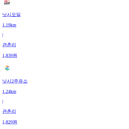
닛시오일
1.19km
|
관촌리
1,839
원
닛시2주유소
1.24km
|
관촌리
1,829
원