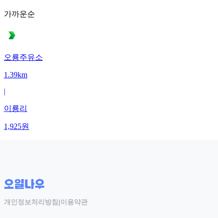
가까운순
오룡주유소
1.39km
|
이룡리
1,925
원
개인정보처리방침
|
이용약관