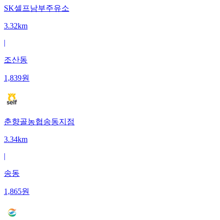
SK셀프남부주유소
3.32km
|
조산동
1,839
원
춘향골농협송동지점
3.34km
|
송동
1,865
원