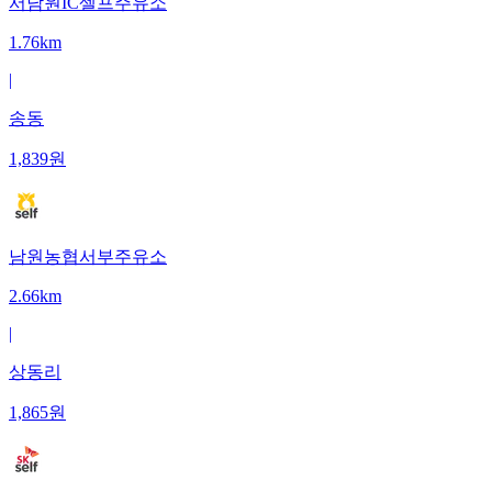
서남원IC셀프주유소
1.76km
|
송동
1,839
원
남원농협서부주유소
2.66km
|
상동리
1,865
원