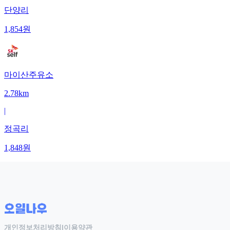
단양리
1,854
원
마이산주유소
2.78km
|
정곡리
1,848
원
개인정보처리방침
|
이용약관