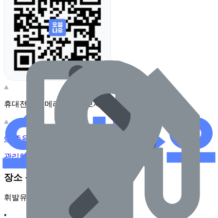
휴대전화 카메라로 찍어보세요
이 주유소의 사장님이신가요?
관리하기
장소 근처 주유소
휘발유
•