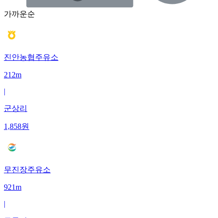
가까운순
진안농협주유소
212m
|
군상리
1,858
원
무진장주유소
921m
|