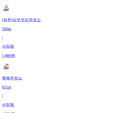
(유한)상우우리주유소
506m
|
서암동
1,889
원
행복주유소
651m
|
서암동