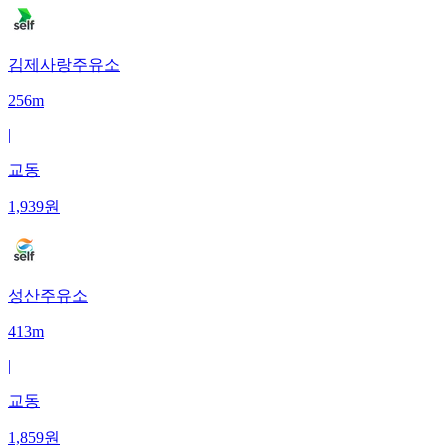
김제사랑주유소
256m
|
교동
1,939
원
성산주유소
413m
|
교동
1,859
원