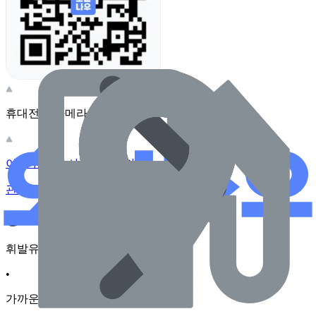
휴대전화 카메라로 찍어보세요
이 주유소의 사장님이신가요?
관리하기
장소 근처 주유소
휘발유
•
가까운순