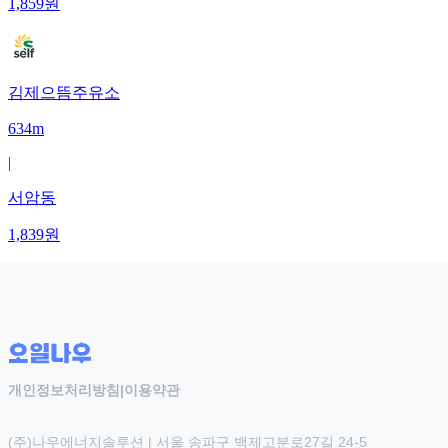
1,859
원
김제으뜸주유소
634m
|
서암동
1,839
원
개인정보처리방침
|
이용약관
(주)나우에너지솔루션 | 서울 송파구 백제고분로27길 24-5