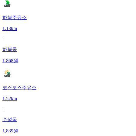
하북주유소
1.13km
|
하북동
1,868
원
코스모스주유소
1.52km
|
수성동
1,839
원