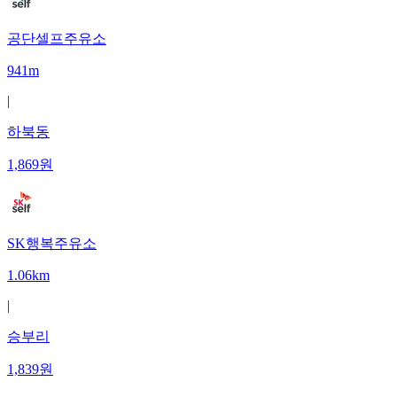
공단셀프주유소
941m
|
하북동
1,869
원
SK행복주유소
1.06km
|
승부리
1,839
원