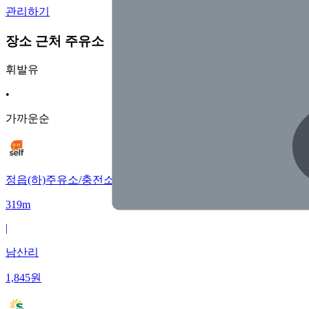
관리하기
장소 근처 주유소
휘발유
•
가까운순
정읍(하)주유소/충전소
319m
|
남산리
1,845
원