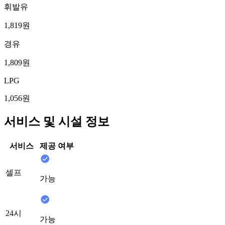
휘발유
1,819원
경유
1,809원
LPG
1,056원
서비스 및 시설 정보
서비스
제공 여부
셀프
가능
24시
가능