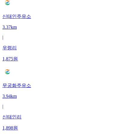
신태인주유소
3.37km
|
우령리
1,875
원
무궁화주유소
3.94km
|
신태인리
1,898
원