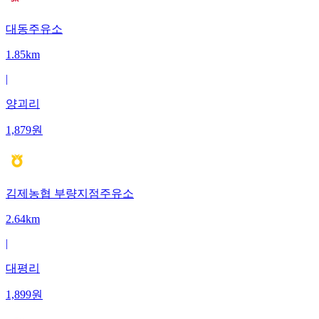
대동주유소
1.85km
|
양괴리
1,879
원
김제농협 부량지점주유소
2.64km
|
대평리
1,899
원