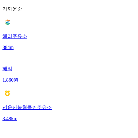
가까운순
해리주유소
884m
|
해리
1,860
원
선운산농협클린주유소
3.48km
|