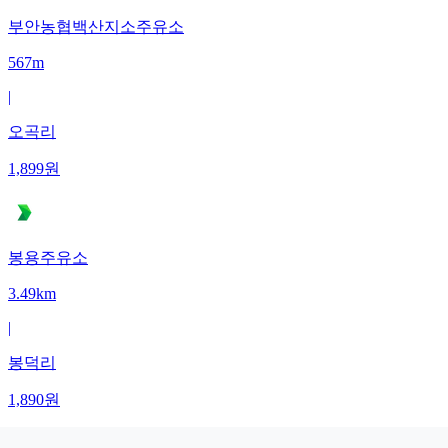
부안농협백산지소주유소
567m
|
오곡리
1,899
원
봉용주유소
3.49km
|
봉덕리
1,890
원