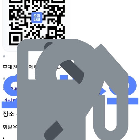
휴대전화 카메라로 찍어보세요
이 주유소의 사장님이신가요?
관리하기
장소 근처 주유소
휘발유
•