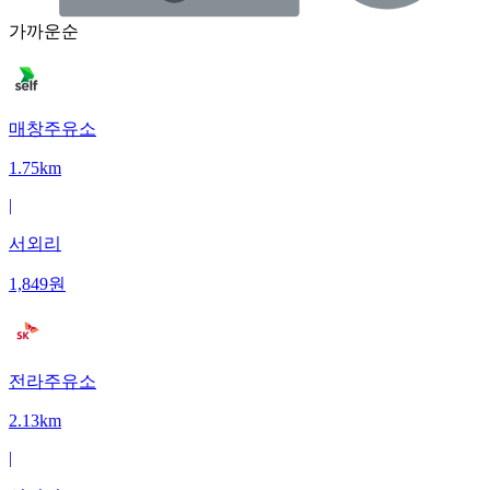
가까운순
매창주유소
1.75km
|
서외리
1,849
원
전라주유소
2.13km
|