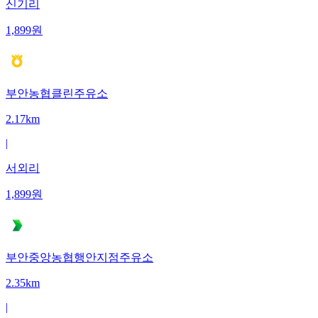
신기리
1,899
원
부안농협클린주유소
2.17km
|
서외리
1,899
원
부안중앙농협행안지점주유소
2.35km
|