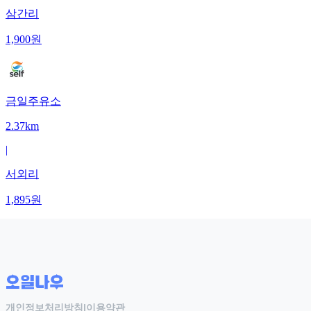
삼간리
1,900
원
금일주유소
2.37km
|
서외리
1,895
원
개인정보처리방침
|
이용약관