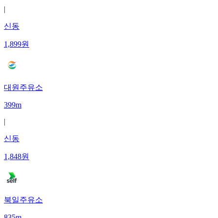
|
신동
1,899
원
대원주유소
399m
|
신동
1,848
원
북일주유소
835m