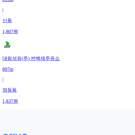
|
신동
1,807
원
대림석유(주) 싼백제주유소
897m
|
영등동
1,837
원