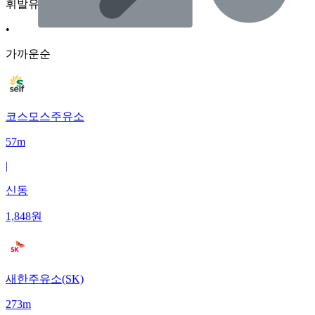
휘발유
•
가까운순
코스모스주유소
57m
|
신동
1,848
원
새한주유소(SK)
273m