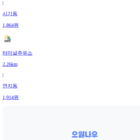
|
시기동
1,864
원
터미널주유소
2.26km
|
연지동
1,914
원