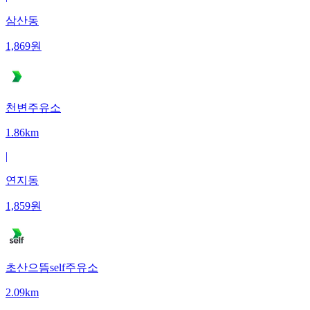
삼산동
1,869
원
천변주유소
1.86km
|
연지동
1,859
원
초산으뜸self주유소
2.09km