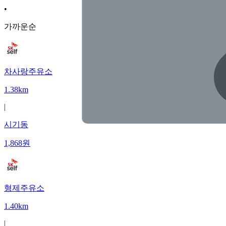
•
가까운순
차사랑주유소
1.38km
|
시기동
1,868
원
형제주유소
1.40km
|