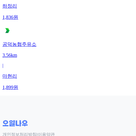
하정리
1,836
원
공덕농협주유소
3.56km
|
마현리
1,899
원
개인정보처리방침
|
이용약관