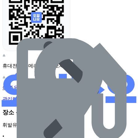
휴대전화 카메라로 찍어보세요
이 주유소의 사장님이신가요?
관리하기
장소 근처 주유소
휘발유
•