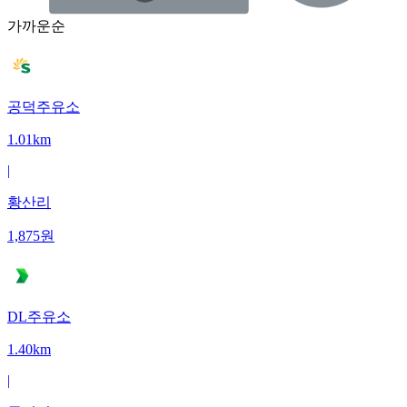
가까운순
공덕주유소
1.01km
|
황산리
1,875
원
DL주유소
1.40km
|