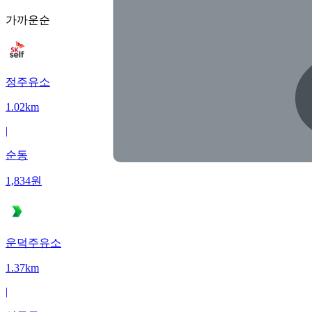
가까운순
정주유소
1.02km
|
순동
1,834
원
운덕주유소
1.37km
|