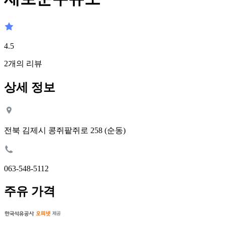
4.5
2
개의 리뷰
상세 정보
전북 김제시 콩쥐팥쥐로 258 (순동)
063-548-5112
주유 가격