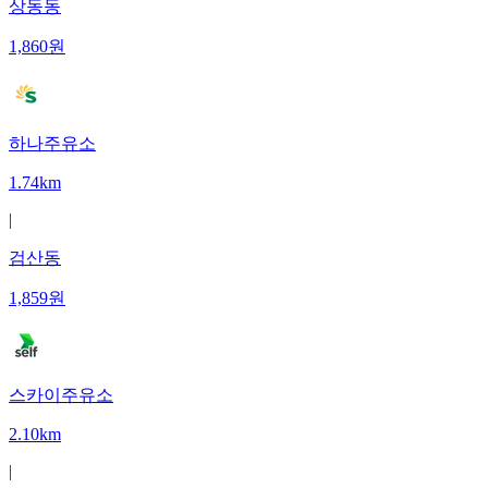
상동동
1,860
원
하나주유소
1.74km
|
검산동
1,859
원
스카이주유소
2.10km
|