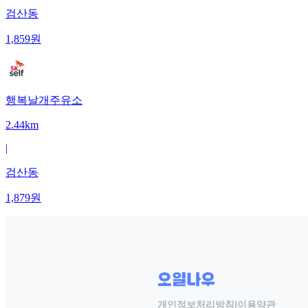
검산동
1,859
원
행복날개주유소
2.44km
|
검산동
1,879
원
개인정보처리방침
|
이용약관