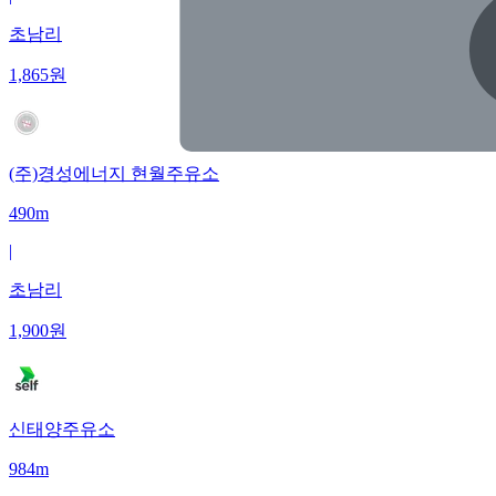
초남리
1,865
원
(주)경성에너지 현월주유소
490m
|
초남리
1,900
원
신태양주유소
984m