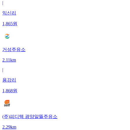
|
익신리
1,865
원
거성주유소
2.11km
|
용강리
1,868
원
(주)피디텍 광양알뜰주유소
2.29km