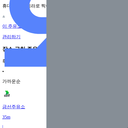
휴대전화 카메라로 찍어보세요
이 주유소의 사장님이신가요?
관리하기
장소 근처 주유소
휘발유
•
가까운순
금선주유소
35m
|