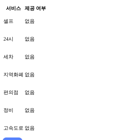
서비스
제공 여부
셀프
없음
24시
없음
세차
없음
지역화폐
없음
편의점
없음
정비
없음
고속도로
없음