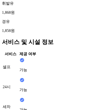
휘발유
1,868원
경유
1,858원
서비스 및 시설 정보
서비스
제공 여부
셀프
가능
24시
가능
세차
가능