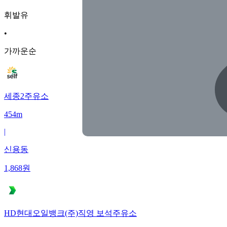
휘발유
•
가까운순
세종2주유소
454m
|
신용동
1,868
원
HD현대오일뱅크(주)직영 보석주유소