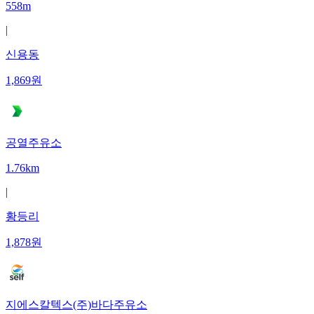
558m
|
신용동
1,869
원
공열주유소
1.76km
|
황등리
1,878
원
지에스칼텍스(주)바다주유소