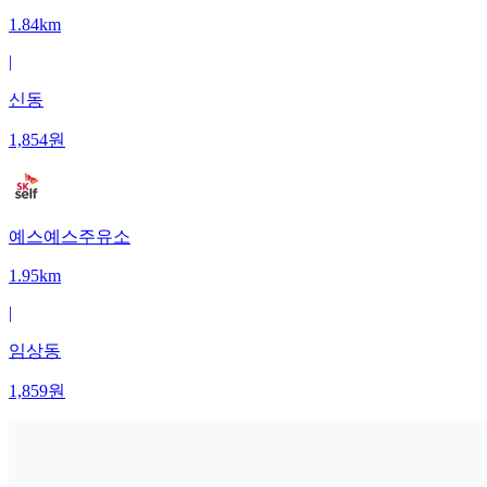
1.84km
|
신동
1,854
원
예스예스주유소
1.95km
|
임상동
1,859
원