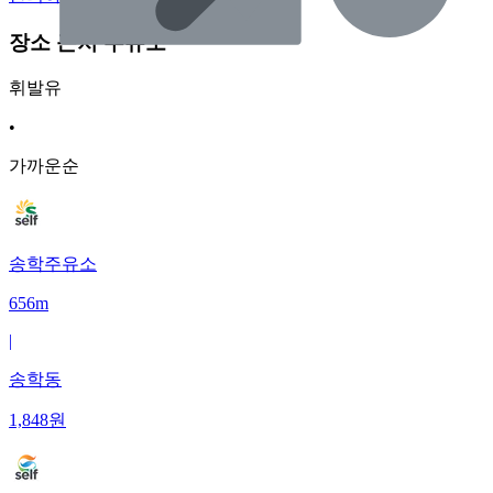
장소 근처 주유소
휘발유
•
가까운순
송학주유소
656m
|
송학동
1,848
원