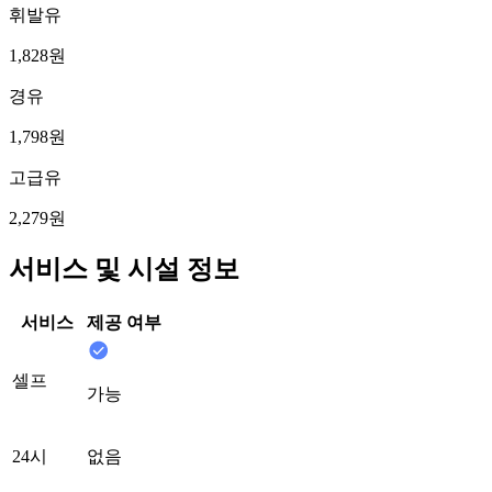
휘발유
1,828원
경유
1,798원
고급유
2,279원
서비스 및 시설 정보
서비스
제공 여부
셀프
가능
24시
없음