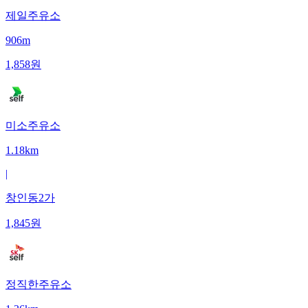
제일주유소
906m
1,858
원
미소주유소
1.18km
|
창인동2가
1,845
원
정직한주유소