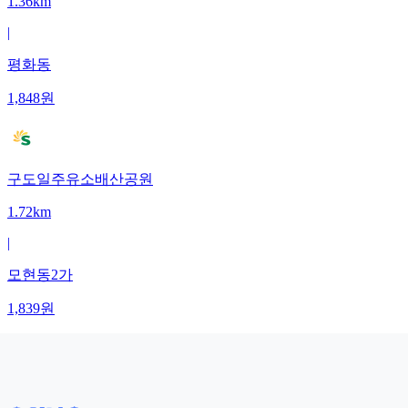
1.36km
|
평화동
1,848
원
구도일주유소배산공원
1.72km
|
모현동2가
1,839
원