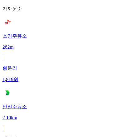
가까운순
소양주유소
262m
|
황운리
1,819
원
안전주유소
2.10km
|