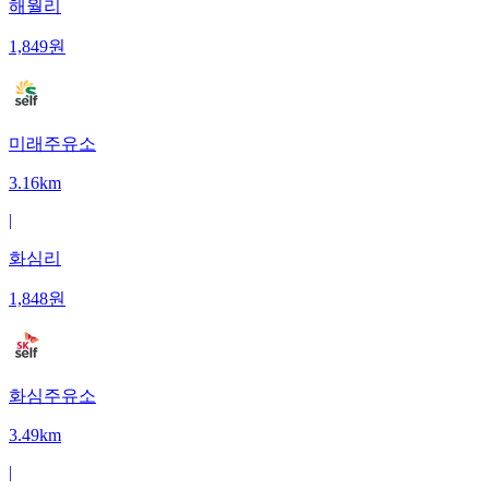
해월리
1,849
원
미래주유소
3.16km
|
화심리
1,848
원
화심주유소
3.49km
|