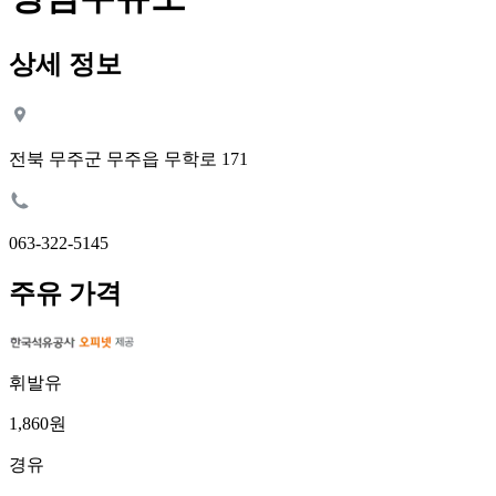
상세 정보
전북 무주군 무주읍 무학로 171
063-322-5145
주유 가격
휘발유
1,860원
경유