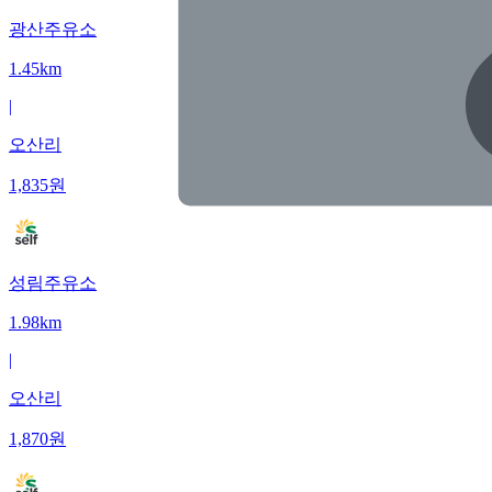
광산주유소
1.45km
|
오산리
1,835
원
성림주유소
1.98km
|
오산리
1,870
원