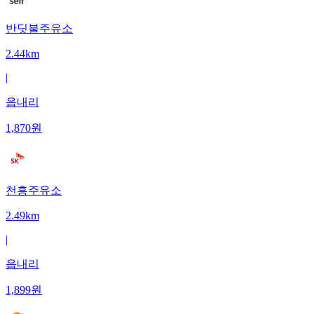
반딧불주유소
2.44km
|
읍내리
1,870
원
천흥주유소
2.49km
|
읍내리
1,899
원