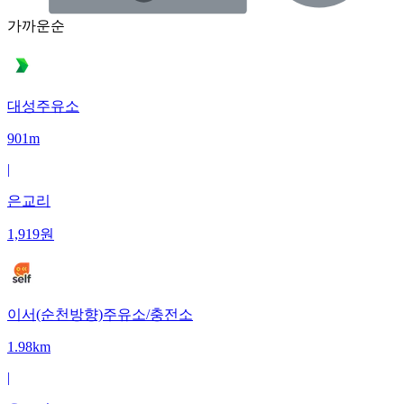
가까운순
대성주유소
901m
|
은교리
1,919
원
이서(순천방향)주유소/충전소
1.98km
|