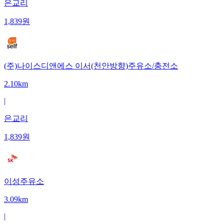
은교리
1,839
원
(주)나이스디앤에스 이서(천안방향)주유소/충전소
2.10km
|
은교리
1,839
원
이성주유소
3.09km
|