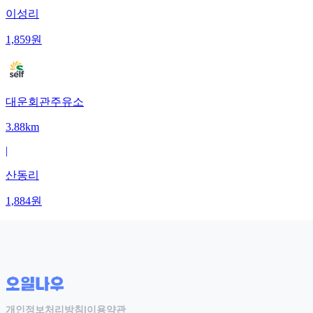
이성리
1,859
원
대운회관주유소
3.88km
|
산동리
1,884
원
개인정보처리방침
|
이용약관