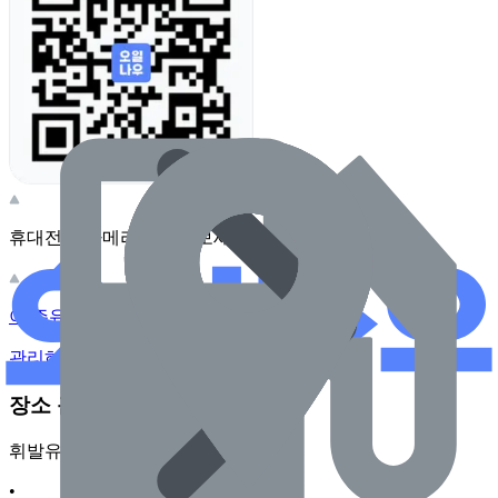
휴대전화 카메라로 찍어보세요
이 주유소의 사장님이신가요?
관리하기
장소 근처 주유소
휘발유
•