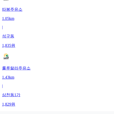
따봉주유소
1.05km
|
석구동
1,835
원
룰루랄라주유소
1.43km
|
삼천동1가
1,829
원