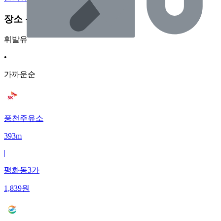
장소 근처 주유소
휘발유
•
가까운순
풍천주유소
393m
|
평화동3가
1,839
원