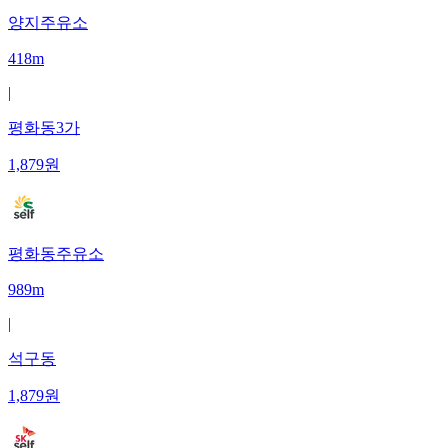
양지주유소
418m
|
평화동3가
1,879
원
평화동주유소
989m
|
석구동
1,879
원