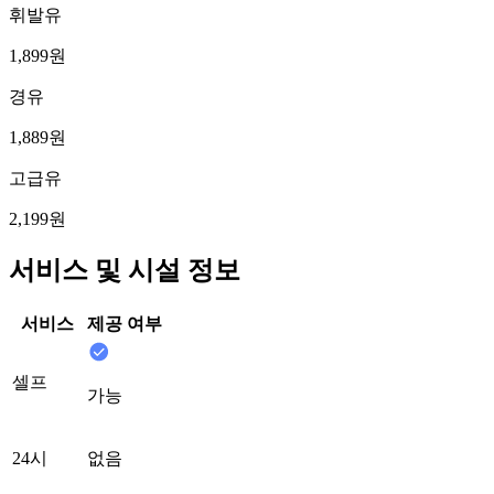
휘발유
1,899원
경유
1,889원
고급유
2,199원
서비스 및 시설 정보
서비스
제공 여부
셀프
가능
24시
없음