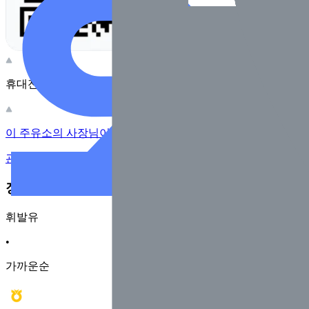
휴대전화 카메라로 찍어보세요
이 주유소의 사장님이신가요?
관리하기
장소 근처 주유소
휘발유
•
가까운순