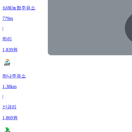
삼례농협주유소
779m
|
하리
1,839
원
하나주유소
1.38km
|
신금리
1,869
원