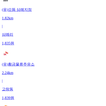
(유)으뜸 삼례지점
1.82km
|
삼례리
1,835
원
(유)황금물류주유소
2.24km
|
고랑동
1,839
원