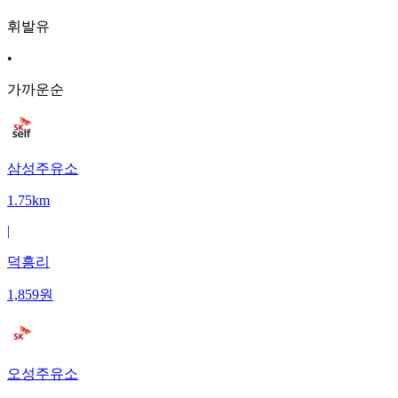
휘발유
•
가까운순
삼성주유소
1.75km
|
덕흥리
1,859
원
오성주유소