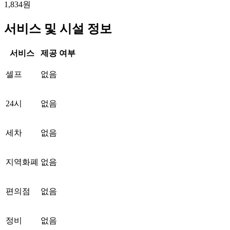
1,834원
서비스 및 시설 정보
서비스
제공 여부
셀프
없음
24시
없음
세차
없음
지역화폐
없음
편의점
없음
정비
없음