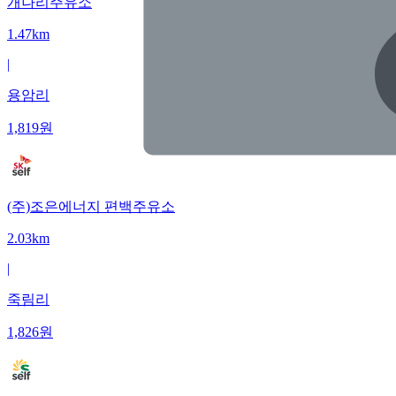
개나리주유소
1.47km
|
용암리
1,819
원
(주)조은에너지 편백주유소
2.03km
|
죽림리
1,826
원