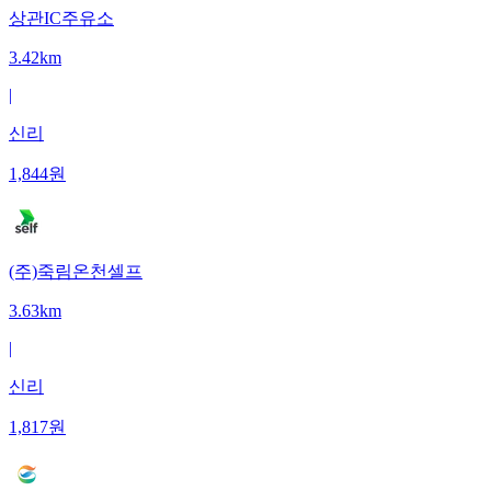
상관IC주유소
3.42km
|
신리
1,844
원
(주)죽림온천셀프
3.63km
|
신리
1,817
원