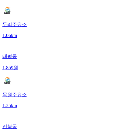
두리주유소
1.06km
|
태평동
1,859
원
목원주유소
1.25km
|
진북동