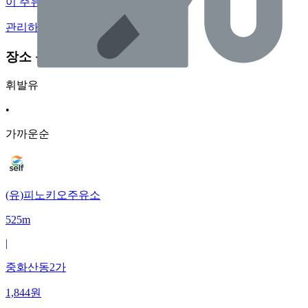
이 주유소의 사장님이신가요?
관리하기
장소 근처 주유소
휘발유
•
가까운순
(유)피노키오주유소
525m
|
중화산동2가
1,844
원