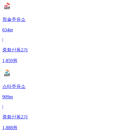
청솔주유소
634m
|
중화산동2가
1,859
원
스타주유소
909m
|
중화산동2가
1,888
원