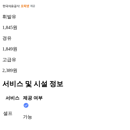
휘발유
1,845원
경유
1,849원
고급유
2,389원
서비스 및 시설 정보
서비스
제공 여부
셀프
가능