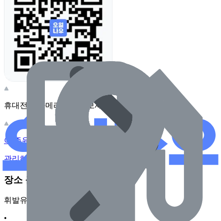
휴대전화 카메라로 찍어보세요
이 주유소의 사장님이신가요?
관리하기
장소 근처 주유소
휘발유
•