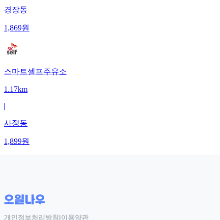
경장동
1,869
원
스마트셀프주유소
1.17km
|
사정동
1,899
원
개인정보처리방침
|
이용약관