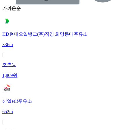
가까운순
HD현대오일뱅크(주)직영 희망등대주유소
336m
|
조촌동
1,869
원
신일self주유소
652m
|