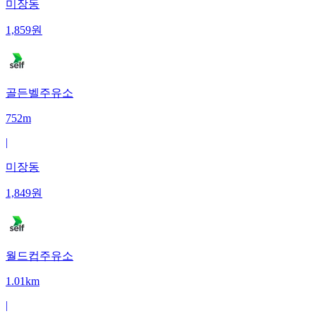
미장동
1,859
원
골든벨주유소
752m
|
미장동
1,849
원
월드컵주유소
1.01km
|