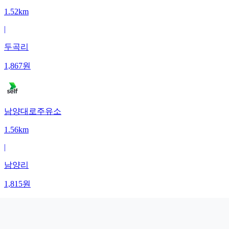
1.52km
|
두곡리
1,867
원
남양대로주유소
1.56km
|
남양리
1,815
원