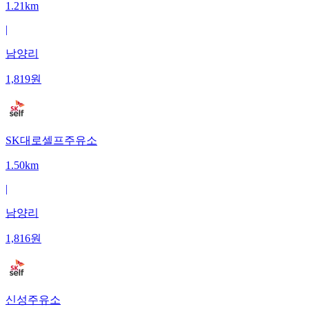
1.21km
|
남양리
1,819
원
SK대로셀프주유소
1.50km
|
남양리
1,816
원
신성주유소