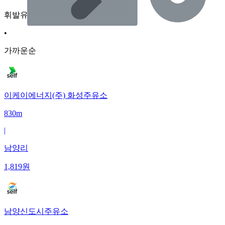
휘발유
•
가까운순
이케이에너지(주) 화성주유소
830m
|
남양리
1,819
원
남양신도시주유소