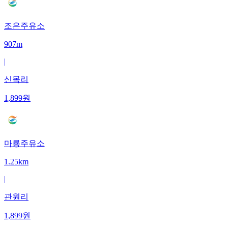
조은주유소
907m
|
신목리
1,899
원
마룡주유소
1.25km
|
관원리
1,899
원