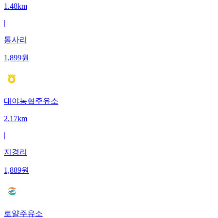
1.48km
|
통사리
1,899
원
대야농협주유소
2.17km
|
지경리
1,889
원
로얄주유소