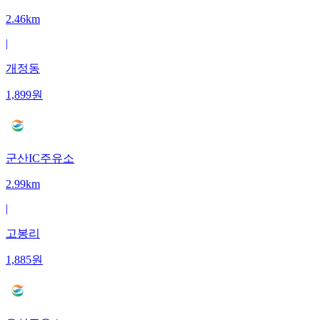
2.46km
|
개정동
1,899
원
군산IC주유소
2.99km
|
고봉리
1,885
원