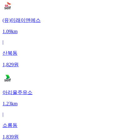
(유)미래이앤에스
1.09km
|
산북동
1,829
원
아리울주유소
1.23km
|
소룡동
1,839
원