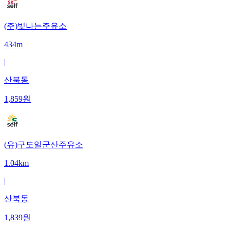
(주)빛나는주유소
434m
|
산북동
1,859
원
(유)구도일군산주유소
1.04km
|
산북동
1,839
원