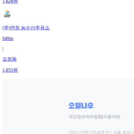
1,828
원
(주)연정 농수산주유소
949m
|
오정동
1,855
원
개인정보처리방침
|
이용약관
(주)나우에너지솔루션 | 서울 송파구