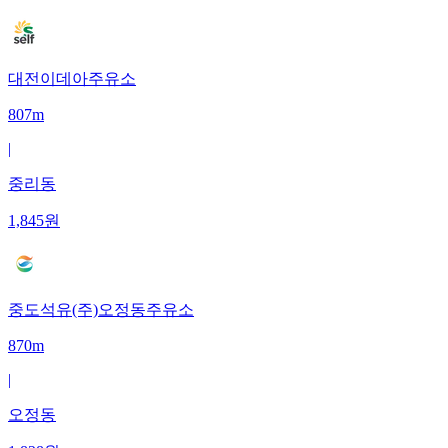
대전이데아주유소
807m
|
중리동
1,845
원
중도석유(주)오정동주유소
870m
|
오정동