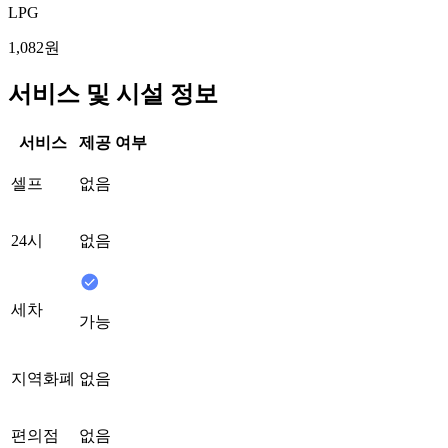
LPG
1,082원
서비스 및 시설 정보
서비스
제공 여부
셀프
없음
24시
없음
세차
가능
지역화폐
없음
편의점
없음