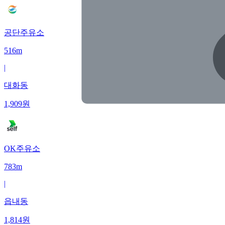
공단주유소
516m
|
대화동
1,909
원
OK주유소
783m
|
읍내동
1,814
원