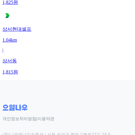
1,825
원
상서현대셀프
1.04km
|
상서동
1,815
원
개인정보처리방침
|
이용약관
(주)나우에너지솔루션 | 서울 송파구 백제고분로27길 24-5