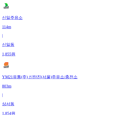
신일주유소
114m
|
신일동
1,855
원
YM21유통(주) 신탄진(서울)주유소/충전소
803m
|
상서동
1,854
원