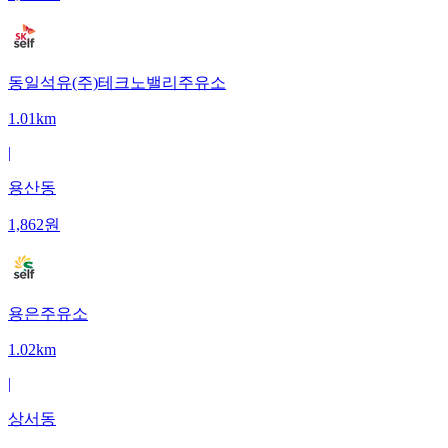
동일석유(주)테크노밸리주유소
1.01km
|
용산동
1,862
원
용은주유소
1.02km
|
상서동