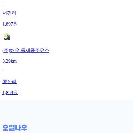
|
서평리
1,897
원
(주)해우 동세종주유소
3.29km
|
행산리
1,859
원