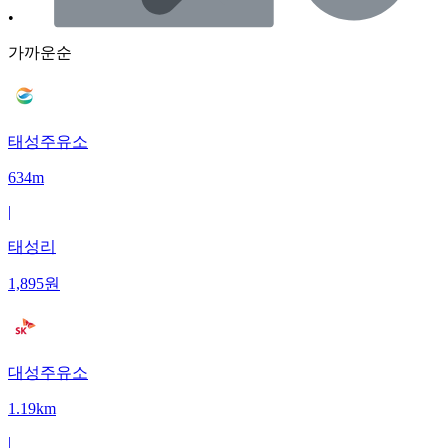
•
가까운순
태성주유소
634m
|
태성리
1,895
원
대성주유소
1.19km
|