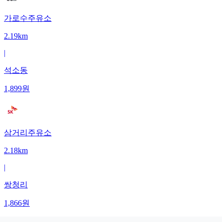
가로수주유소
2.19km
|
석소동
1,899
원
삼거리주유소
2.18km
|
쌍청리
1,866
원