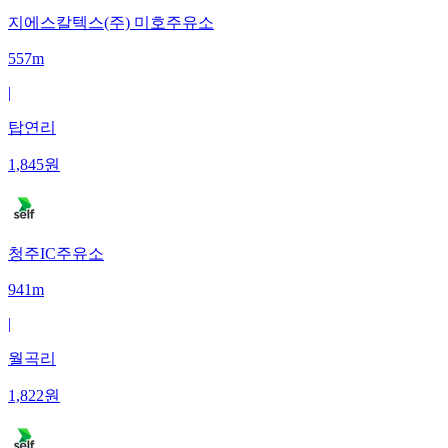
지에스칼텍스(주) 미호주유소
557m
|
탑연리
1,845
원
청주IC주유소
941m
|
월곡리
1,822
원