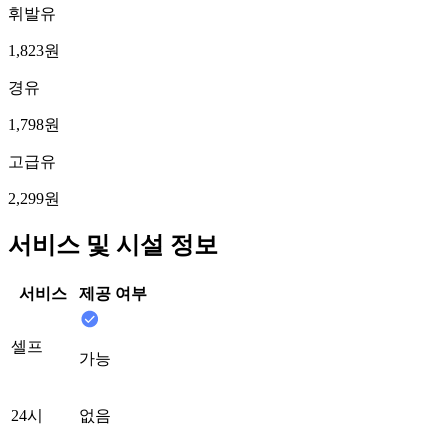
휘발유
1,823원
경유
1,798원
고급유
2,299원
서비스 및 시설 정보
서비스
제공 여부
셀프
가능
24시
없음