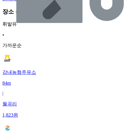
장소 근처 주유소
휘발유
•
가까운순
강내농협주유소
84m
|
월곡리
1,823
원