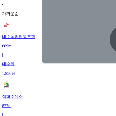
•
가까운순
내수농업협동조합
609m
|
내수리
1,850
원
석화주유소
823m
|