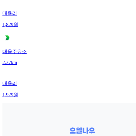
|
대율리
1,829
원
대율주유소
2.37km
|
대율리
1,929
원