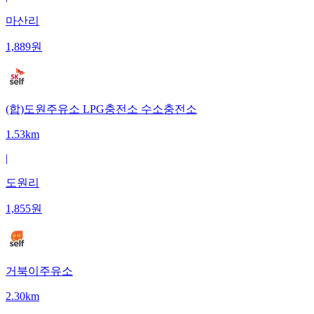
마산리
1,889
원
(합)도원주유소 LPG충전소 수소충전소
1.53km
|
도원리
1,855
원
거북이주유소
2.30km