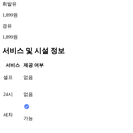
휘발유
1,899원
경유
1,899원
서비스 및 시설 정보
서비스
제공 여부
셀프
없음
24시
없음
세차
가능